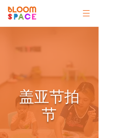
盖亚节拍
节