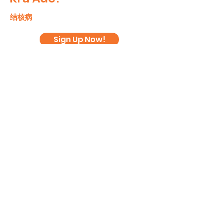
结核病
Sign Up Now!
关于我们
设施
活动
使命
工作室
演出
联系我
餐厅
工作坊
们
操场
市场
礼品店
INBAAN